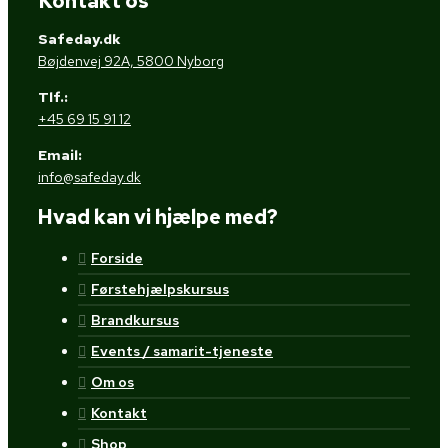
Kontakt os
Safeday.dk
Bøjdenvej 92A, 5800 Nyborg
Tlf.:
+45 69 15 91 12
Email:
info@safeday.dk
Hvad kan vi hjælpe med?
Forside
Førstehjælpskursus
Brandkursus
Events / samarit-tjeneste
Om os
Kontakt
Shop