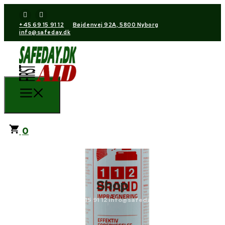
+45 69 15 91 12
Bøjdenvej 92A, 5800 Nyborg
info@safeday.dk
0
Shop
+45 69 15 91 12
info@safeday.dk