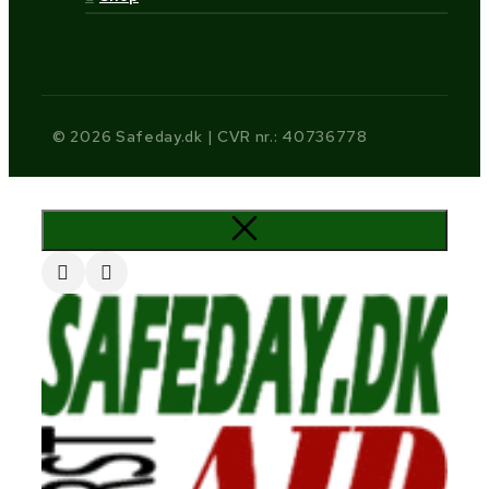
© 2026 Safeday.dk | CVR nr.: 40736778