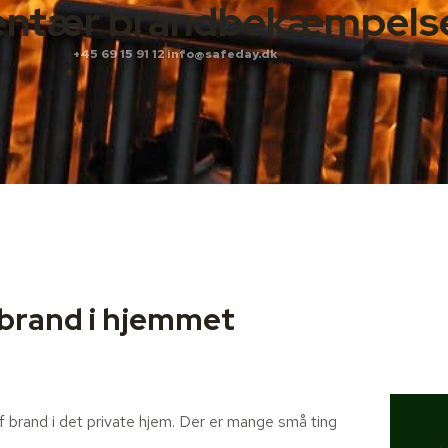
entær brandbekæmpels
+45 69 15 91 12
info@safeday.dk
 brand i hjemmet
 af brand i det private hjem. Der er mange små ting