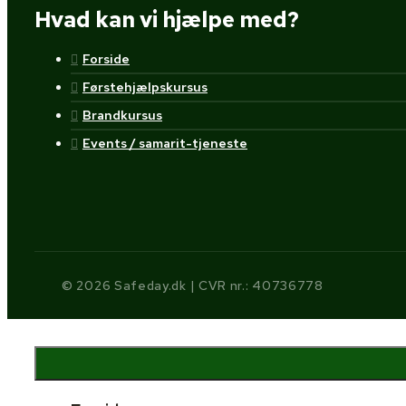
Hvad kan vi hjælpe med?
Forside
Førstehjælpskursus
Brandkursus
Events / samarit-tjeneste
© 2026 Safeday.dk | CVR nr.: 40736778