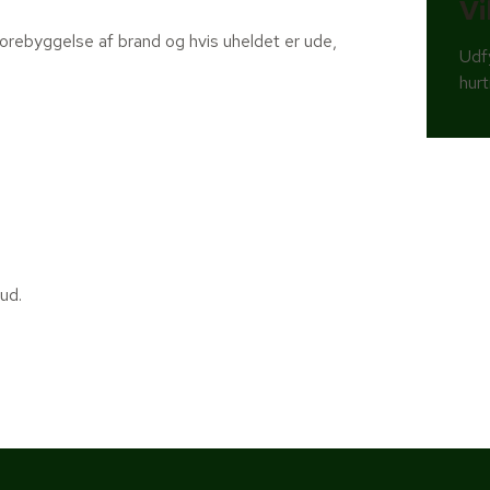
Vi
rebyggelse af brand og hvis uheldet er ude,
Udfy
hurt
bud.