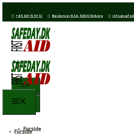
+45 69 15 91 12
Bøjdenvej 92A, 5800 Nyborg
info@safed
0
Forside
Forside