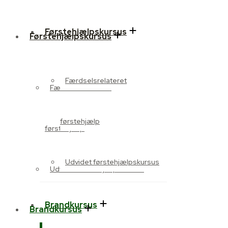
Førstehjælpskursus
Førstehjælpskursus
Færdselsrelateret
Færdselsrelateret
førstehjælp
førstehjælp
Udvidet førstehjælpskursus
Udvidet førstehjælpskursus
Brandkursus
Brandkursus