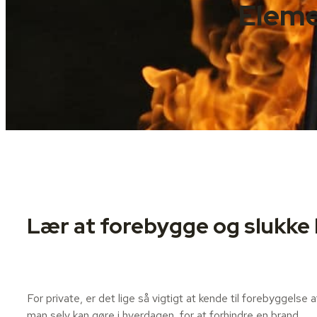
Elem
Lær at forebygge og slukke
For private, er det lige så vigtigt at kende til forebyggelse
man selv kan gøre i hverdagen, for at forhindre en brand.