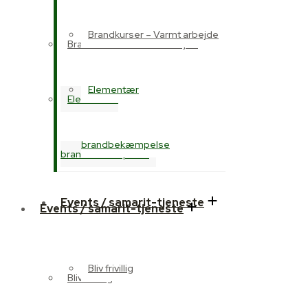
Brandkurser – Varmt arbejde
Brandkurser – Varmt arbejde
Elementær
Elementær
brandbekæmpelse
brandbekæmpelse
Events / samarit-tjeneste
Events / samarit-tjeneste
Bliv frivillig
Bliv frivillig