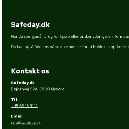
Safeday.dk
Har du spørgsmål, brug for hjælp eller ønsker yderligere information
Du kan også følge os på sociale medier for at holde dig opdatere
Kontakt os
Safeday.dk
Bøjdenvej 92A, 5800 Nyborg
Tlf.:
+45 69 15 91 12
Email:
info@safeday.dk